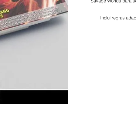
Savage Worlds para se
Inclui regras ada