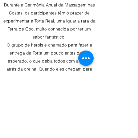
Durante a Cerimônia Anual da Massagem nas
Costas, os participantes têm o prazer de
experimentar a Torta Real, uma iguaria rara da
Terra de Ooo, muito conhecida por ter um
sabor fantástico!
O grupo de heróis é chamado para fazer a
entrega da Torta um pouco antes do dia
esperado, o que deixa todos com a pulga
atrás da orelha. Quando eles chegam para
buscar a Torta, descobrem que ela foi
roubada.
Agora, os aventureiros precisam arrumar um
jeito de recuperar a Torta, ou a Cerimônia será
arruinada!.