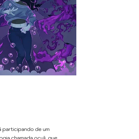
tá participando de um
ogia chamada oculi, que