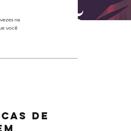
 vezes na
que você
icas de
lem