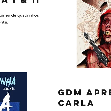
etânea de quadrinhos
ente.
GdM Apr
Carla